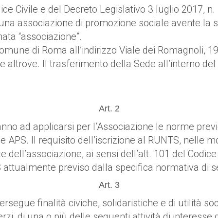
Codice Civile e del Decreto Legislativo 3 luglio 2017,
 una associazione di promozione sociale avente la 
nata “associazione”.
mune di Roma all’indirizzo Viale dei Romagnoli, 197,
ve altrove. Il trasferimento della Sede all’interno
Art. 2
no ad applicarsi per l’Associazione le norme previgent
le APS. Il requisito dell’iscrizione al RUNTS, nelle mo
 dell’associazione, ai sensi dell’alt. 101 del Codice
S attualmente previso dalla specifica normativa di s
Art. 3
segue finalità civiche, solidaristiche e di utilità s
 terzi, di una o più delle seguenti attività di interess