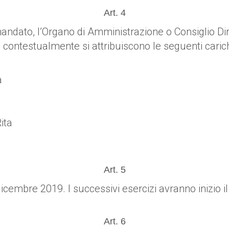
Art. 4
o mandato, l’Organo di Amministrazione o Consiglio D
li contestualmente si attribuiscono le seguenti caric
a
ita
Art. 5
dicembre 2019. I successivi esercizi avranno inizio i
Art. 6