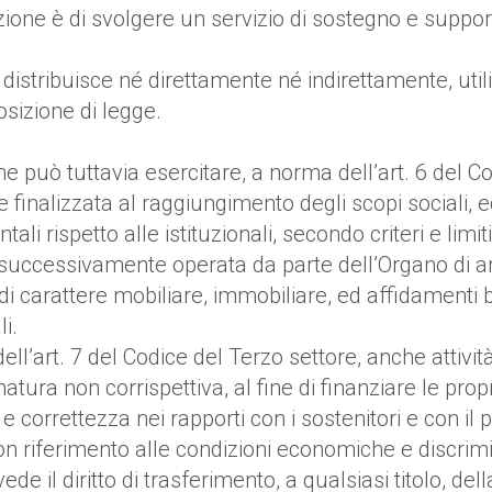
ione è di svolgere un servizio di sostegno e supporto
 distribuisce né direttamente né indirettamente, util
osizione di legge.
ne può tuttavia esercitare, a norma dell’art. 6 del Co
 finalizzata al raggiungimento degli scopi sociali, ed 
li rispetto alle istituzionali, secondo criteri e limit
à successivamente operata da parte dell’Organo di 
di carattere mobiliare, immobiliare, ed affidamenti ba
i.
l’art. 7 del Codice del Terzo settore, anche attività
i natura non corrispettiva, al fine di finanziare le pro
a e correttezza nei rapporti con i sostenitori e con il 
n riferimento alle condizioni economiche e discrimin
e il diritto di trasferimento, a qualsiasi titolo, del