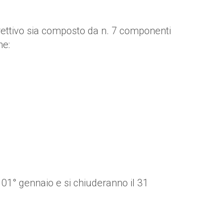
irettivo sia composto da n. 7 componenti
he:
l 01° gennaio e si chiuderanno il 31