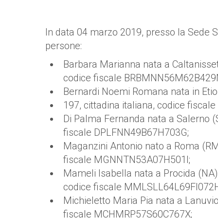
In data 04 marzo 2019, presso la Sede So
persone:
Barbara Marianna nata a Caltanissetta
codice fiscale BRBMNN56M62B429
Bernardi Noemi Romana nata in Etiop
197, cittadina italiana, codice fis
Di Palma Fernanda nata a Salerno (SA
fiscale DPLFNN49B67H703G;
Maganzini Antonio nato a Roma (RM) 
fiscale MGNNTN53A07H501I;
Mameli Isabella nata a Procida (NA) 
codice fiscale MMLSLL64L69FI072H
Michieletto Maria Pia nata a Lanuvio
fiscale MCHMRP57S60C767X;