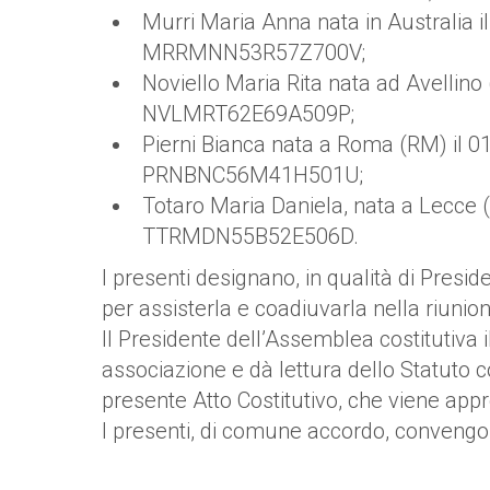
Murri Maria Anna nata in Australia il
MRRMNN53R57Z700V;
Noviello Maria Rita nata ad Avellino (
NVLMRT62E69A509P;
Pierni Bianca nata a Roma (RM) il 01/
PRNBNC56M41H501U;
Totaro Maria Daniela, nata a Lecce (L
TTRMDN55B52E506D.
I presenti designano, in qualità di Pres
per assisterla e coadiuvarla nella riuni
Il Presidente dell’Assemblea costitutiva 
associazione e dà lettura dello Statuto 
presente Atto Costitutivo, che viene appr
I presenti, di comune accordo, convengo