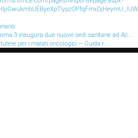
//forms.office.com/pages/responsepage.aspx?
yHlpGwukmhUEByeXpTlypzOPfqFmxDjHeymU_IUW
onario
oma 3 inaugura due nuove sedi sanitarie ad Ac....
e tutele per i malati oncologici — Guida r....