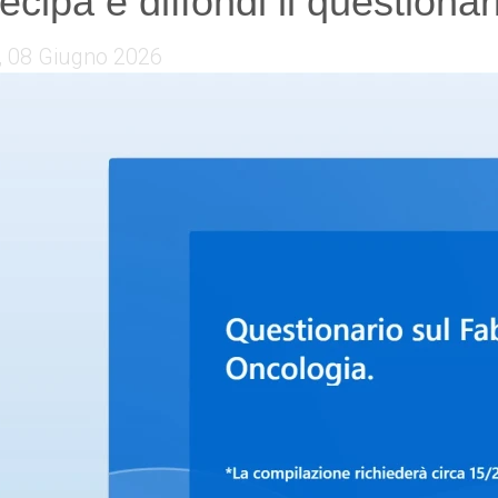
tecipa e diffondi il questio
, 08 Giugno 2026