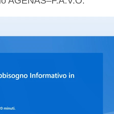
nario AGENAS–F.A.V.O.