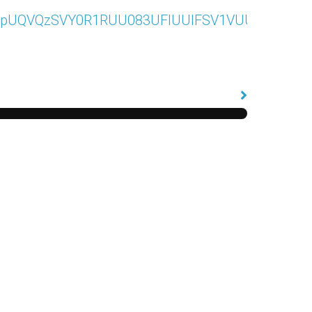
pUQVQzSVY0R1RUU083UFlUUlFSV1VUUjZYQy4u&ro