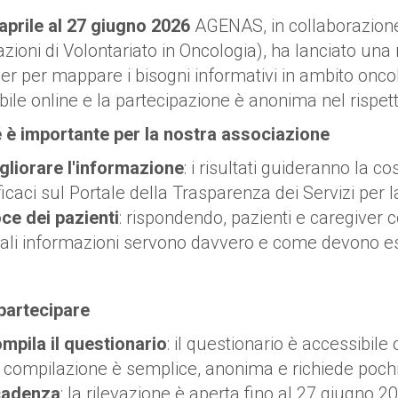
aprile al 27 giugno 2026
AGENAS, in collaborazion
zioni di Volontariato in Oncologia), ha lanciato una ri
er per mappare i bisogni informativi in ambito oncolo
bile online e la partecipazione è anonima nel rispet
 è importante per la nostra associazione
gliorare l'informazione
: i risultati guideranno la c
ficaci sul Portale della Trasparenza dei Servizi per l
ce dei pazienti
: rispondendo, pazienti e caregiver 
ali informazioni servono davvero e come devono ess
artecipare
mpila il questionario
: il questionario è accessibile
 compilazione è semplice, anonima e richiede pochi
adenza
: la rilevazione è aperta fino al 27 giugno 2