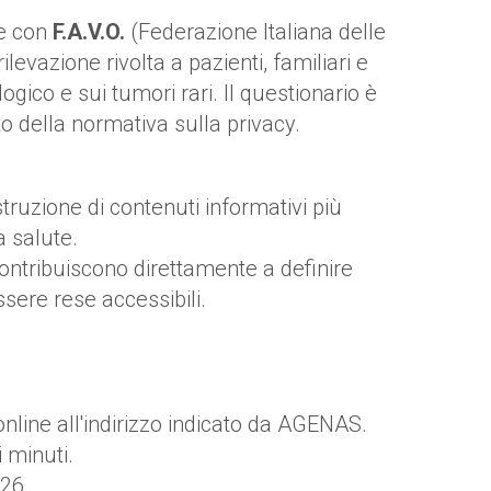
e con
F.A.V.O.
(Federazione Italiana delle
levazione rivolta a pazienti, familiari e
gico e sui tumori rari. Il questionario è
to della normativa sulla privacy.
ostruzione di contenuti informativi più
a salute.
contribuiscono direttamente a definire
ere rese accessibili.
 online all'indirizzo indicato da AGENAS.
 minuti.
026.