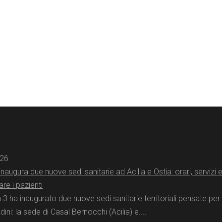
026
augura due nuove sedi sanitarie ad Acilia e Ostia: orari, servizi
re i pazienti
 ha inaugurato due nuove sedi sanitarie territoriali pensate per 
adini: la sede di Casal Bernocchi (Acilia) e....