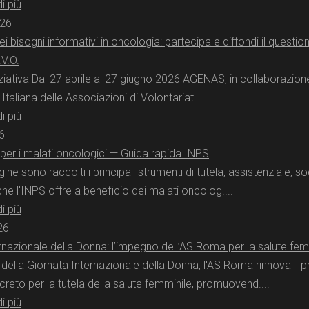
i più
026
i bisogni informativi in oncologia: partecipa e diffondi il questio
V.O.
iniziativa Dal 27 aprile al 27 giugno 2026 AGENAS, in collaborazion
taliana delle Associazioni di Volontariat....
i più
6
le per i malati oncologici — Guida rapida INPS
ine sono raccolti i principali strumenti di tutela, assistenziale, s
e l'INPS offre a beneficio dei malati oncolog....
i più
26
rnazionale della Donna: l’impegno dell’AS Roma per la salute fem
della Giornata Internazionale della Donna, l'AS Roma rinnova il p
eto per la tutela della salute femminile, promuovend....
i più