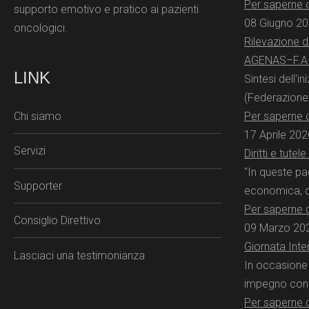
Per saperne d
supporto emotivo e pratico ai pazienti
08 Giugno 2
oncologici.
Rilevazione de
AGENAS–F.A.
LINK
Sintesi dell'
(Federazione I
Chi siamo
Per saperne d
17 Aprile 202
Servizi
Diritti e tute
"In queste pag
Supporter
economica, ch
Per saperne d
Consiglio Direttivo
09 Marzo 20
Giornata Inte
Lasciaci una testimonianza
In occasione 
impegno concr
Per saperne d