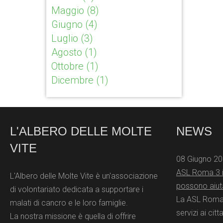
Maggio
(8)
Giugno
(4)
Luglio
(3)
Agosto
(1)
Ottobre
(1)
Dicembre
(1)
L'ALBERO DELLE MOLTE
NEWS
VITE
08 Giugno 2
ASL Roma 3 in
L'Albero delle Molte Vite è un'associazione
possono aiuta
di volontariato dedicata a supportare i
La ASL Roma 3
malati di cancro e le loro famiglie.
servizi ai citt
La nostra missione è quella di offrire