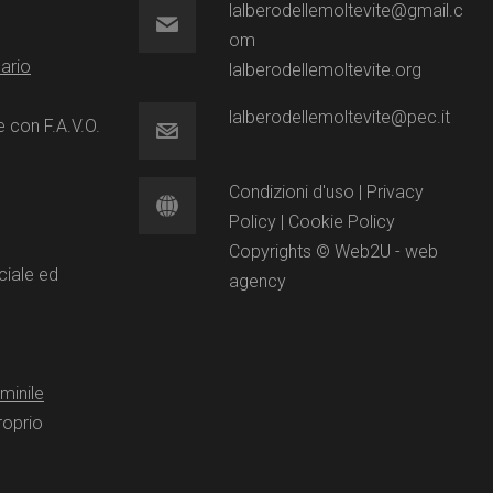
lalberodellemoltevite@gmail.c
om
nario
lalberodellemoltevite.org
lalberodellemoltevite@pec.it
e con F.A.V.O.
Condizioni d'uso
|
Privacy
Policy
|
Cookie Policy
Copyrights © Web2U - web
ociale ed
agency
minile
roprio